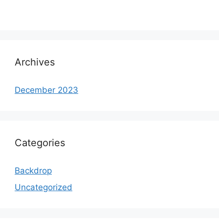
Archives
December 2023
Categories
Backdrop
Uncategorized