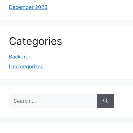
December 2023
Categories
Backdrop
Uncategorized