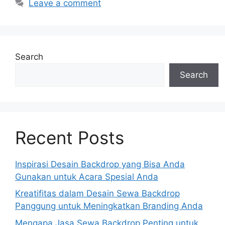
Leave a comment
Search
Search
Recent Posts
Inspirasi Desain Backdrop yang Bisa Anda
Gunakan untuk Acara Spesial Anda
Kreatifitas dalam Desain Sewa Backdrop
Panggung untuk Meningkatkan Branding Anda
Mengapa Jasa Sewa Backdrop Penting untuk