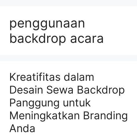
penggunaan
backdrop acara
Kreatifitas dalam
Desain Sewa Backdrop
Panggung untuk
Meningkatkan Branding
Anda