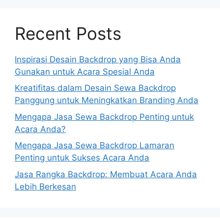
Recent Posts
Inspirasi Desain Backdrop yang Bisa Anda
Gunakan untuk Acara Spesial Anda
Kreatifitas dalam Desain Sewa Backdrop
Panggung untuk Meningkatkan Branding Anda
Mengapa Jasa Sewa Backdrop Penting untuk
Acara Anda?
Mengapa Jasa Sewa Backdrop Lamaran
Penting untuk Sukses Acara Anda
Jasa Rangka Backdrop: Membuat Acara Anda
Lebih Berkesan