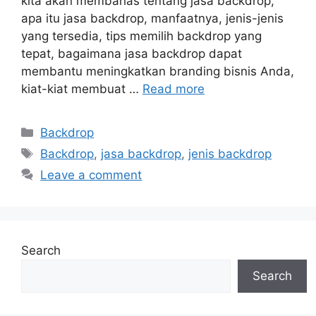
kita akan membahas tentang jasa backdrop,
apa itu jasa backdrop, manfaatnya, jenis-jenis
yang tersedia, tips memilih backdrop yang
tepat, bagaimana jasa backdrop dapat
membantu meningkatkan branding bisnis Anda,
kiat-kiat membuat …
Read more
Backdrop
Backdrop
,
jasa backdrop
,
jenis backdrop
Leave a comment
Search
Search