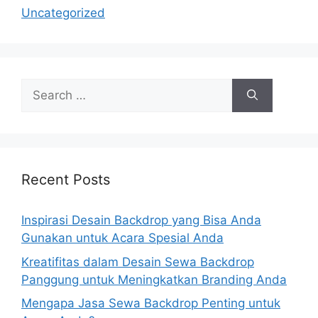
Uncategorized
Recent Posts
Inspirasi Desain Backdrop yang Bisa Anda
Gunakan untuk Acara Spesial Anda
Kreatifitas dalam Desain Sewa Backdrop
Panggung untuk Meningkatkan Branding Anda
Mengapa Jasa Sewa Backdrop Penting untuk