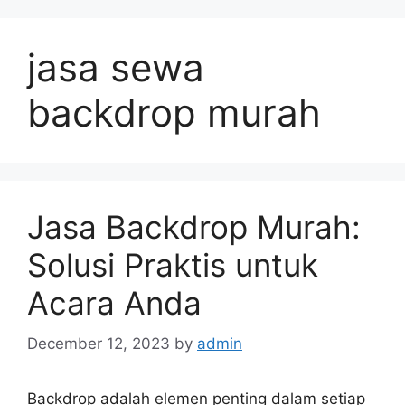
jasa sewa
backdrop murah
Jasa Backdrop Murah:
Solusi Praktis untuk
Acara Anda
December 12, 2023
by
admin
Backdrop adalah elemen penting dalam setiap